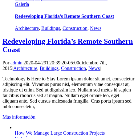
Galería
Redeveloping Florida’s Remote Southern Coast
Architecture
,
Buildings
,
Construction
,
News
Redeveloping Florida’s Remote Southern
Coast
Por
admin
|
2020-04-29T20:39:20-05:00
diciembre 7th,
2015
|
Architecture
,
Buildings
,
Construction
,
News
|
Technology is Here to Stay Lorem ipsum dolor sit amet, consectetur
adipiscing elit. Vivamus purus nisl, elementum vitae consequat at,
tristique ut enim. Sed ut dignissim leo. Nullam sed metus id sapien
faucibus rhoncus sed at magna. Nullam eget ornare leo, eget
aliquam ante. Sed cursus malesuada fringilla. Cras porta ipsum sed
nibh consectetur,
Más información
How We Manage Large Construction Projects