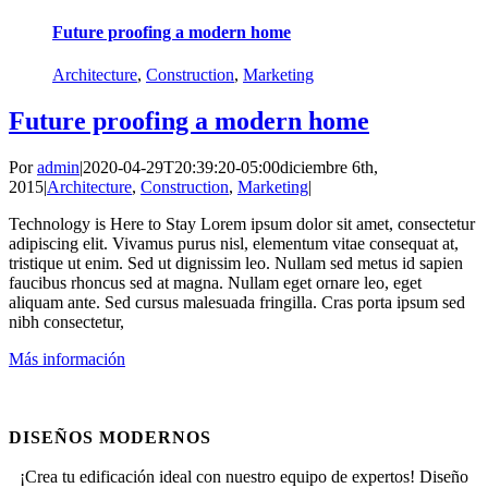
Future proofing a modern home
Architecture
,
Construction
,
Marketing
Future proofing a modern home
Por
admin
|
2020-04-29T20:39:20-05:00
diciembre 6th,
2015
|
Architecture
,
Construction
,
Marketing
|
Technology is Here to Stay Lorem ipsum dolor sit amet, consectetur
adipiscing elit. Vivamus purus nisl, elementum vitae consequat at,
tristique ut enim. Sed ut dignissim leo. Nullam sed metus id sapien
faucibus rhoncus sed at magna. Nullam eget ornare leo, eget
aliquam ante. Sed cursus malesuada fringilla. Cras porta ipsum sed
nibh consectetur,
Más información
Planos
DISEÑOS MODERNOS
¡Crea tu edificación ideal con nuestro equipo de expertos! Diseño